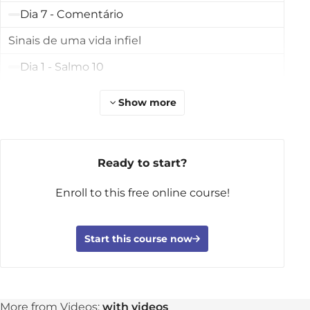
Dia 7 - Comentário
Sinais de uma vida infiel
Dia 1 - Salmo 10
Dia 2 - Salmo 12
Show more
Dia 3 - Salmos 14; 53
Dia 4 - Salmos 14; 53; Romanos 3:10-18
Ready to start?
Dia 5 - Salmo 82
Enroll to this free online course!
Dia 6 - Participe do grupo
Dia 7 - Comentário
Start this course now
Lidando com a mágoa
Dia 1 - Salmo 13
Dia 2 - Salmo 35
More from Videos:
with videos