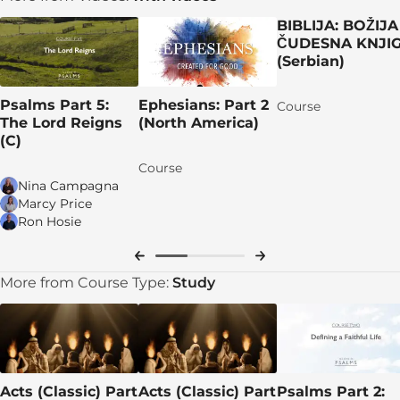
Dia 3 - Salmo 70
BIBLIJA: BOŽIJA
ČUDESNA KNJI
Dia 4 - Salmo 140
(Serbian)
Dia 5 - Lucas 6:27-36
Psalms Part 5:
Ephesians: Part 2
Course
The Lord Reigns
(North America)
Dia 6 - Participe do grupo
(C)
Dia 7 - Comentário
Course
Nina Campagna
Salmos que ensinam
Marcy Price
Ron Hosie
Dia 1 - Salmo 37
Dia 2 - Salmo 49
More from Course Type:
Study
Dia 3 - Salmo 112
Dia 4 - Salmos 127-128
Dia 5 - Salmo 133
Acts (Classic) Part
Acts (Classic) Part
Psalms Part 2:
Dia 6 - Participe do grupo