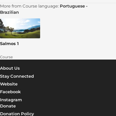
More from Course language:
Portuguese -
Dia 3 - Salmo 119:81-120
Brazilian
Dia 4 - Salmo 119:121-152
Dia 5 - Salmo 119:153-176
Dia 6 - Participe do grupo
Salmos 1
Dia 7 - Comentário
Course
Avalie o curso
About Us
Stay Connected
Website
Facebook
Instagram
Donate
Donation Policy