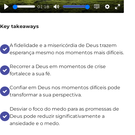
01:18
Play
Mute
Enable
Settings
Enter
captions
fullscr
Key takeaways
A fidelidade e a misericórdia de Deus trazem
esperança mesmo nos momentos mais difíceis.
Recorrer a Deus em momentos de crise
fortalece a sua fé.
Confiar em Deus nos momentos difíceis pode
transformar a sua perspectiva.
Desviar o foco do medo para as promessas de
Deus pode reduzir significativamente a
ansiedade e o medo.