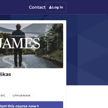
Contact
Log in
iškas
SSIC
LITHUANIAN
tart this course now