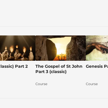
lassic) Part 2
The Gospel of St John
Genesis Pa
Part 3 (classic)
Course
Course