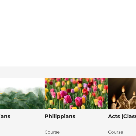
ians
Philippians
Acts (Clas
Course
Course