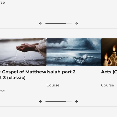
rse
 Gospel of Matthew
Isaiah part 2
Acts (C
t 3 (classic)
Course
Course
rse