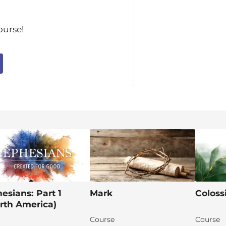
ourse!
esians: Part 1
Mark
Coloss
rth America)
Course
Course