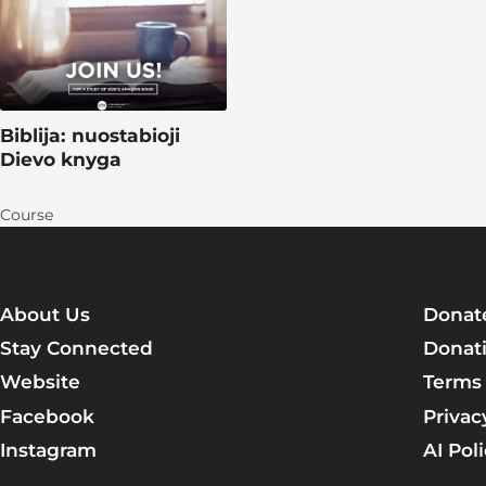
Biblija: nuostabioji
Dievo knyga
Course
About Us
Donat
Stay Connected
Donati
Website
Terms 
Facebook
Privac
Instagram
AI Pol