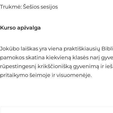
Trukmė: Šešios sesijos
Kurso apžvalga
Jokūbo laiškas yra viena praktiškiausių Bibl
pamokos skatina kiekvieną klasės narį gyve
rūpestingesnį krikščionišką gyvenimą ir ieš
pritaikymo šeimoje ir visuomenėje.