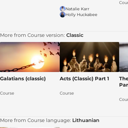
Cou
Natalie Karr
Holly Huckabee
More from Course version:
Classic
Galatians (classic)
Acts (Classic) Part 1
The
Par
Course
Course
Cou
More from Course language:
Lithuanian