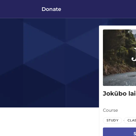
Donate
Jokūbo la
Course
STUDY
CLA
S