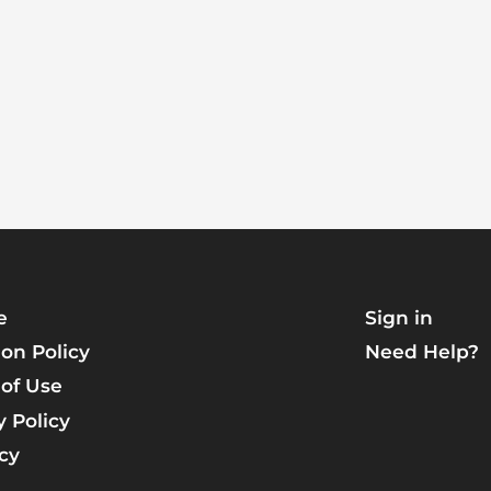
e
Sign in
on Policy
Need Help?
of Use
y Policy
icy